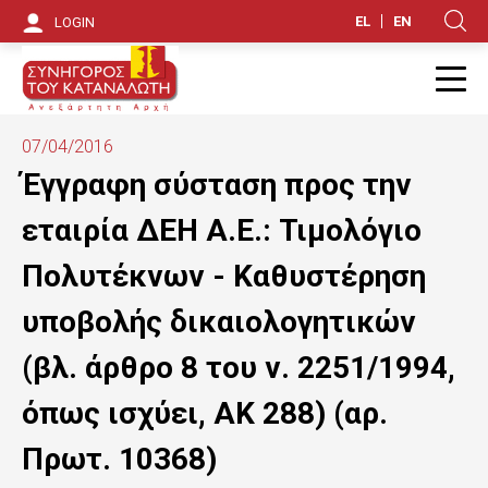
S
EL
EN
LOGIN
Κ
k
i
Π
p
07/04/2016
t
Έγγραφη σύσταση προς την
o
εταιρία ΔΕΗ Α.Ε.: Τιμολόγιο
m
Πολυτέκνων - Καθυστέρηση
a
υποβολής δικαιολογητικών
i
(βλ. άρθρο 8 του ν. 2251/1994,
n
όπως ισχύει, ΑΚ 288) (αρ.
c
o
Πρωτ. 10368)