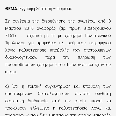
n
ΘΕΜΑ:
Έγγραφη Σύσταση – Πόρισμα
t
e
Σε συνέχεια της διερεύνησης της ανωτέρω από 8
n
Μαρτίου 2016 αναφοράς (αρ. πρωτ. εισερχομένου
7151) ...... σχετικά με τη μη χορήγηση Πολυτεκνικού
t
Τιμολογίου για προμήθεια ηλ. ρεύματος τετραμήνου
λόγω καθυστέρησης υποβολής των απαιτούμενων
δικαιολογητικών, παρά την πλήρωση των
προϋποθέσεων χορήγησης του Τιμολογίου και έχοντας
υπόψη:
α) Ότι η τακτική συγκέντρωση και υποβολή των
απαιτούμενων δικαιολογητικών συνιστά σύνθετη
διοικητική διαδικασία κατά την οποία μπορεί να
προκύψουν ελλείψεις ή καθυστερήσεις λόγω και
παραγόντων που δεν εμπίτπουν στη σφαίρα επιρροής