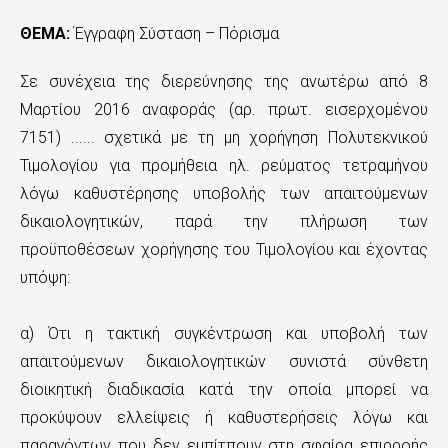
ς
ΘΕΜΑ:
Έγγραφη Σύσταση – Πόρισμα
τ
ο
Σε συνέχεια της διερεύνησης της ανωτέρω από 8
κ
Μαρτίου 2016 αναφοράς (αρ. πρωτ. εισερχομένου
7151) ...... σχετικά με τη μη χορήγηση Πολυτεκνικού
υ
Τιμολογίου για προμήθεια ηλ. ρεύματος τετραμήνου
ρ
λόγω καθυστέρησης υποβολής των απαιτούμενων
ί
δικαιολογητικών, παρά την πλήρωση των
προϋποθέσεων χορήγησης του Τιμολογίου και έχοντας
ω
υπόψη:
ς
π
α) Ότι η τακτική συγκέντρωση και υποβολή των
ε
απαιτούμενων δικαιολογητικών συνιστά σύνθετη
διοικητική διαδικασία κατά την οποία μπορεί να
ρ
προκύψουν ελλείψεις ή καθυστερήσεις λόγω και
ι
παραγόντων που δεν εμπίτπουν στη σφαίρα επιρροής