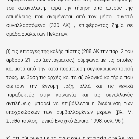
ε
του καταναλωτή, παρά την τήρηση από αυτούς της
επιμέλειας που αναμένεται από τον μέσο, συνετό
χ
συναλλασσόμενο (330 ΑΚ) , επιφέροντας ζημία σε
ό
ομάδα Ευάλωτων Πελατών,
μ
ε
β) τις επιταγές της καλής πίστης (288 ΑΚ την παρ. 2 του
άρθρου 21 του Συντάγματος,), σύμφωνα με τις οποίες
ν
και μετά από την κατά περίπτωση συγκεκριμενοποίησή
ο
τους, με βάση τις αρχές και τα αξιολογικά κριτήρια που
διέπουν την έννομη τάξη, αλλά και τις γενικά
παραδεκτές στην κοινωνία και τις συναλλαγές
αντιλήψεις, μπορεί να επιβάλλεται η διεύρυνση των
υποχρεώσεων των συμβαλλομένων μερών (βλ. Μ.
Σταθόπουλος, Γενικό Ενοχικό Δίκαιο, 1998, σελ. 96 ),
ε) ότι σύμφωνα με τα ανωτέρω, η εταιρεία οφείλει να