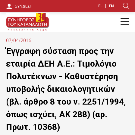
Π
EL
EN
ΣΥΝΔΕΣΗ
Κ
α
ρ
Π
ά
07/04/2016
κ
Έγγραφη σύσταση προς την
α
εταιρία ΔΕΗ Α.Ε.: Τιμολόγιο
μ
Πολυτέκνων - Καθυστέρηση
ψ
υποβολής δικαιολογητικών
η
(βλ. άρθρο 8 του ν. 2251/1994,
π
όπως ισχύει, ΑΚ 288) (αρ.
ρ
ο
Πρωτ. 10368)