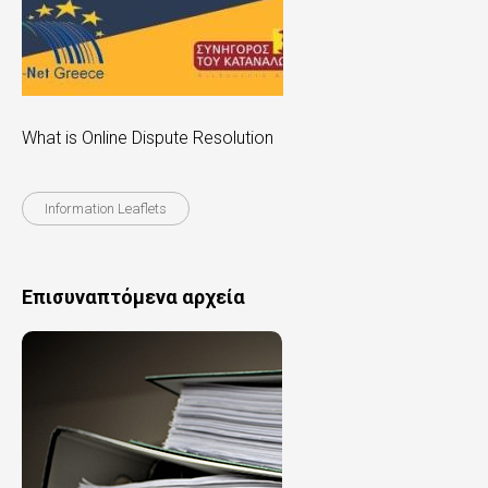
n
t
e
n
What is Online Dispute Resolution
t
Information Leaflets
Επισυναπτόμενα αρχεία