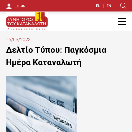
S
EL
EN
LOGIN
Κ
k
i
Π
p
15/03/2023
t
Δελτίο Τύπου: Παγκόσμια
o
Ημέρα Καταναλωτή
m
a
i
n
c
o