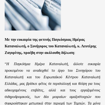
n
t
e
n
t
Με την ευκαιρία της φετινής Παγκόσμιας Ημέρας
Καταναλωτή, ο Συνήγορος του Καταναλωτή, κ. Λευτέρης
Ζαγορίτης, προέβη στην ακόλουθη δήλωση
:
“
Η
Παγκόσμια Ημέρα Καταναλωτή, άλλοτε ευκαιρία
προκειμένου να αναδειχθεί το έργο του Συνηγόρου του
Καταναλωτή και του Ευρωπαϊκού Κέντρου Καταναλωτή
Ελλάδας, μας βρίσκει φέτος σε περισυλλογή και θλίψη για τους
αδικοχαμένους επιβάτες, αλλά και τους εργαζομένους
σιδηροδρομικούς, των δύο μοιραίων αμαξοστοιχιών που
συγκρούστηκαν μετωπικά στην περιοχή των Τεμπών. Τα μόνα