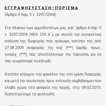
n
Ε Γ Γ Ρ Α Φ Η Σ Υ Σ Τ Α Σ Η – Π Ο Ρ Ι Σ Μ Α
t
(Άρθρο 4 παρ. 5 ν. 3297/2004)
e
n
Στο πλαίσιο των αρμοδιοτήτων μας, κατ ́ άρθρο 4 παρ. 5
t
ν. 3297/2004 (ΦΕΚ 259 Α ́), με σκοπό την συναινετική
επίλυση της διαφοράς που ανέκυψε, κατόπιν της από
27.08.2009 αναφοράς της κας (***) (αριθμ. πρωτ.
εισερχ. (***), σας αποστέλλουμε την παρούσα, για να
σας γνωρίσουμε τα κάτωθι:
Κατόπιν ελέγχου του φακέλου της υπό κρίση διαφοράς
και μετά την συνάντηση προς επίτευξη συμβιβασμού που
έλαβε χώρα στα γραφεία της Αρχής, στις 08.02.2010,
διαπιστώνουμε τα ακόλουθα: