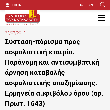
S
EL
EN
LOGIN
Κ
k
i
Π
p
22/07/2010
t
Σύσταση-πόρισμα προς
o
ασφαλιστική εταιρία.
m
Παράνομη και αντισυμβατική
a
άρνηση καταβολής
i
ασφαλιστικής αποζημίωσης.
n
Ερμηνεία αμφιβόλου όρου (αρ.
c
o
Πρωτ. 1643)