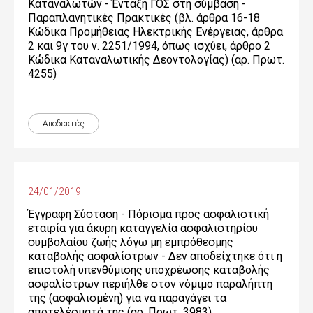
Καταναλωτών - Ένταξη ΓΟΣ στη σύμβαση -
Παραπλανητικές Πρακτικές (βλ. άρθρα 16-18
Κώδικα Προμήθειας Ηλεκτρικής Ενέργειας, άρθρα
2 και 9γ του ν. 2251/1994, όπως ισχύει, άρθρο 2
Κώδικα Καταναλωτικής Δεοντολογίας) (αρ. Πρωτ.
4255)
Αποδεκτές
24/01/2019
Έγγραφη Σύσταση - Πόρισμα προς ασφαλιστική
εταιρία για άκυρη καταγγελία ασφαλιστηρίου
συμβολαίου ζωής λόγω μη εμπρόθεσμης
καταβολής ασφαλίστρων - Δεν αποδείχτηκε ότι η
επιστολή υπενθύμισης υποχρέωσης καταβολής
ασφαλίστρων περιήλθε στον νόμιμο παραλήπτη
της (ασφαλισμένη) για να παραγάγει τα
αποτελέσματά της (αρ. Πρωτ. 3983)