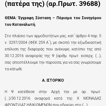
n
(πατέρα της) (αρ.Πρωτ. 39688)
t
e
ΘΕΜΑ: Έγγραφη Σύσταση – Πόρισμα του Συνηγόρου
του Καταναλωτή.
n
t
Στο πλαίσιο των αρμοδιοτήτων μας, κατ ́ άρθρο 4 παρ. 5
ν. 3297/2004 (ΦΕΚ 259 Α ́), με σκοπό την εξωδικαστική
επίλυση της διαφοράς που ανέκυψε, κατόπιν της από
30.12.2016 αναφοράς της Ψ (αριθμ. πρωτ. εισερχ. (...),
σας αποστέλλουμε την παρούσα, για να σας γνωρίσουμε
τα κάτωθι:
Α. ΙΣΤΟΡΙΚΟ
Η Ψ κατέθεσε στην Αρχή την με αρ. πρωτ.
(...)/30.12.2016 αναφορά κατά της Χ ΜΟΝΑΔΑΣ
ΦΡΟΝΤΙΔΑΣ ΗΛΙΚΙΩΜΕΝΩΝ που εδρεύει στο (...).