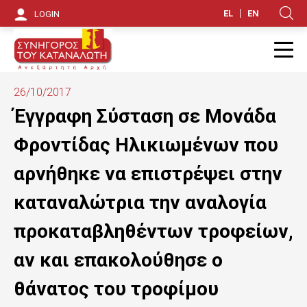
S
EL
EN
LOGIN
Κ
k
i
Π
p
26/10/2017
t
Έγγραφη Σύσταση σε Μονάδα
o
Φροντίδας Ηλικιωμένων που
m
αρνήθηκε να επιστρέψει στην
a
καταναλώτρια την αναλογία
i
προκαταβληθέντων τροφείων,
n
αν και επακολούθησε ο
c
o
θάνατος του τροφίμου