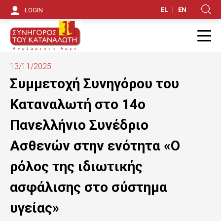
S
EL
EN
LOGIN
Κ
k
i
Π
p
13/11/2025
t
Συμμετοχή Συνηγόρου του
o
Καταναλωτή στο 14ο
m
Πανελλήνιο Συνέδριο
a
Ασθενών στην ενότητα «Ο
i
ρόλος της ιδιωτικής
n
ασφάλισης στο σύστημα
c
o
υγείας»