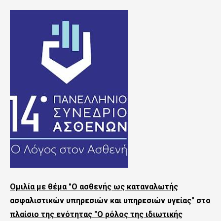
n
t
e
n
t
Ομιλία με θέμα "Ο ασθενής ως καταναλωτής
ασφαλιστικών υπηρεσιών και υπηρεσιών υγείας" στο
πλαίσιο της ενότητας "Ο ρόλος της ιδιωτικής