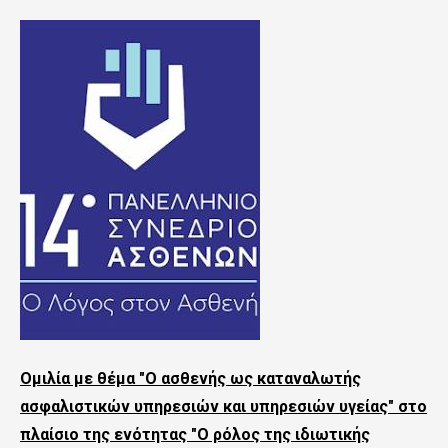
ς
τ
ο
κ
υ
ρ
ί
ω
ς
π
ε
Ομιλία με θέμα "Ο ασθενής ως καταναλωτής
ρ
ασφαλιστικών υπηρεσιών και υπηρεσιών υγείας" στο
ι
πλαίσιο της ενότητας "Ο ρόλος της ιδιωτικής