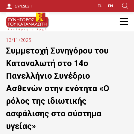
Π
EL
EN
ΣΥΝΔΕΣΗ
Κ
α
ρ
Π
ά
13/11/2025
κ
Συμμετοχή Συνηγόρου του
α
Καταναλωτή στο 14ο
μ
Πανελλήνιο Συνέδριο
ψ
Ασθενών στην ενότητα «Ο
η
ρόλος της ιδιωτικής
π
ασφάλισης στο σύστημα
ρ
ο
υγείας»