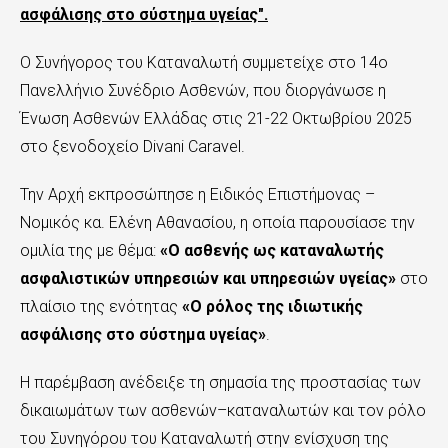
ασφάλισης στο σύστημα υγείας".
ε
χ
Ο Συνήγορος του Καταναλωτή συμμετείχε στο 14ο
Πανελλήνιο Συνέδριο Ασθενών, που διοργάνωσε η
ό
Ένωση Ασθενών Ελλάδας στις 21-22 Οκτωβρίου 2025
μ
στο ξενοδοχείο Divani Caravel.
ε
Την Αρχή εκπροσώπησε η Ειδικός Επιστήμονας –
ν
Νομικός κα. Ελένη Αθανασίου, η οποία παρουσίασε την
ο
ομιλία της με θέμα:
«Ο ασθενής ως καταναλωτής
ασφαλιστικών υπηρεσιών και υπηρεσιών υγείας»
στο
πλαίσιο της ενότητας
«Ο ρόλος της ιδιωτικής
ασφάλισης στο σύστημα υγείας»
.
Η παρέμβαση ανέδειξε τη σημασία της προστασίας των
δικαιωμάτων των ασθενών–καταναλωτών και τον ρόλο
του Συνηγόρου του Καταναλωτή στην ενίσχυση της