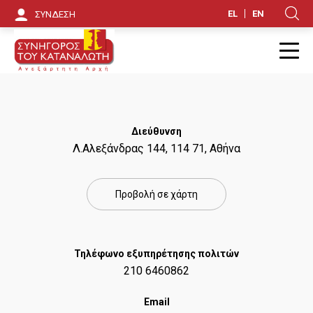
Π
EL
EN
ΣΥΝΔΕΣΗ
Κ
α
ρ
Π
ά
κ
Διεύθυνση
α
Λ.Αλεξάνδρας 144, 114 71, Αθήνα
μ
ψ
Προβολή σε χάρτη
η
π
Τηλέφωνο εξυπηρέτησης πολιτών
ρ
210 6460862
ο
Email