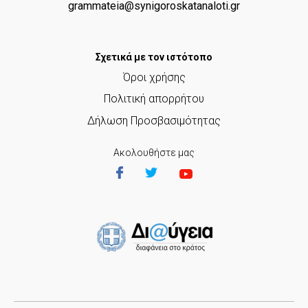
ς
grammateia@synigoroskatanaloti.gr
τ
ο
Σχετικά με τον ιστότοπο
κ
Όροι χρήσης
υ
Πολιτική απορρήτου
Δήλωση Προσβασιμότητας
ρ
ί
Ακολουθήστε μας
ω
ς
π
ε
ρ
ι