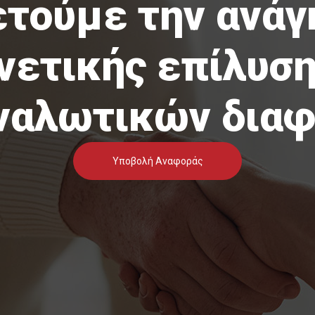
τούμε την ανάγ
νετικής επίλυσ
ναλωτικών δια
Υποβολή Αναφοράς