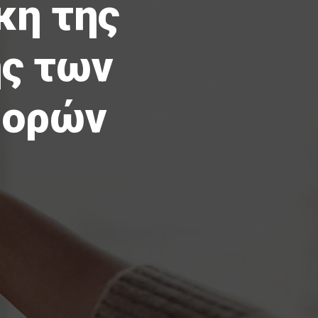
κη της
ης των
φορών