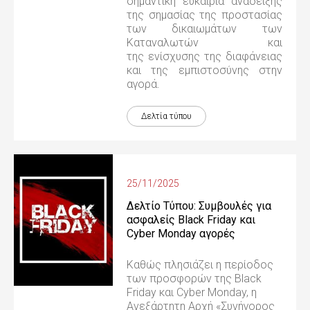
σημαντική ευκαιρία ανάδειξης
της σημασίας της προστασίας
των δικαιωμάτων των
Καταναλωτών και
της ενίσχυσης της διαφάνειας
και της εμπιστοσύνης στην
αγορά.
Δελτία τύπου
25/11/2025
Δελτίο Τύπου: Συμβουλές για
ασφαλείς Black Friday και
Cyber Monday αγορές
Καθώς πλησιάζει η περίοδος
των προσφορών της Black
Friday και Cyber Monday, η
Ανεξάρτητη Αρχή «Συνήγορος