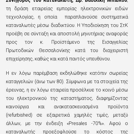
Συνήγορος του Καταναλωτή, Δρ. Βασιλική Μπώλου
,
ε
τη δράση εταιρείας εμπορίας ηλεκτρονικών ειδών
χ
τεχνολογίας, η οποία παραπλανούσε συστηματικά
καταναλωτές μέσω διαδικτύου. Η Υποδιοίκηση του ΣτΚ
ό
προέβη σε σύνταξη και αποστολή μηνυτήριας αναφοράς
μ
προς τον κ. Προϊστάμενο της Εισαγγελίας
ε
Πρωτοδικών Θεσσαλονίκης κατά του διαχειριστή
επιχείρησης, καθώς και κατά παντός υπευθύνου.
ν
ο
Η εν λόγω παρέμβαση εκδηλώθηκε κατόπιν σωρείας
καταγγελιών (άνω των 80). Σύμφωνα με τα στοιχεία της
έρευνας, η εν λόγω εταιρεία προσέλκυε το κοινό μέσω
του ηλεκτρονικού της καταστήματος, διαφημίζοντας
καινούργια και ανακατασκευασμένα προϊόντα
(refurbished) σε εξαιρετικά χαμηλές τιμές, μεταξύ
άλλων, με την ένδειξη «Presales -70%». Αφού ο
καταναλωτής προεξοφλούσε το κόστος της