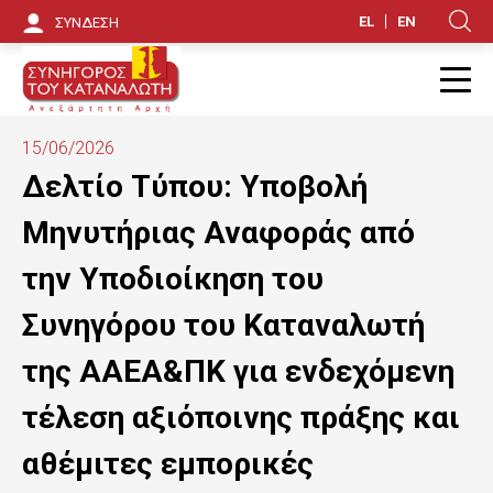
Π
EL
EN
ΣΥΝΔΕΣΗ
Κ
α
ρ
Π
ά
15/06/2026
κ
Δελτίο Τύπου: Υποβολή
α
Μηνυτήριας Αναφοράς από
μ
την Υποδιοίκηση του
ψ
Συνηγόρου του Καταναλωτή
η
της ΑΑΕΑ&ΠΚ για ενδεχόμενη
π
τέλεση αξιόποινης πράξης και
ρ
ο
αθέμιτες εμπορικές