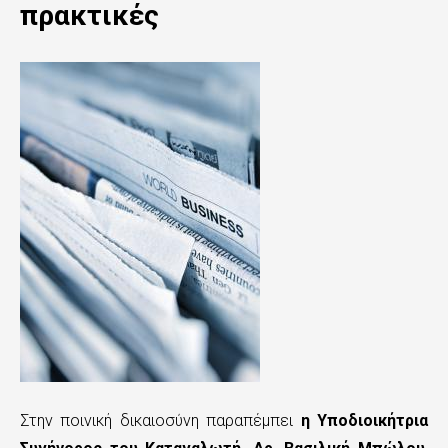
ς
πρακτικές
τ
ο
κ
υ
ρ
ί
ω
ς
π
ε
ρ
Στην ποινική δικαιοσύνη παραπέμπει
η Υποδιοικήτρια
ι