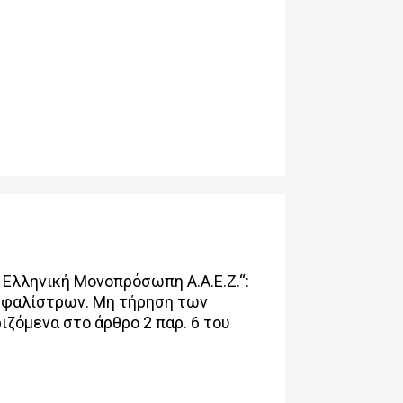
Ελληνική Μονοπρόσωπη Α.Α.Ε.Ζ.“:
σφαλίστρων. Μη τήρηση των
ζόμενα στο άρθρο 2 παρ. 6 του