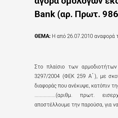
αγορά ομολόγων εκ
ς
τ
Bank (αρ. Πρωτ. 98
ο
κ
ΘΕΜΑ:
Η από 26.07.2010 αναφορά της κ.
υ
ρ
ί
Στο πλαίσιο των αρμοδιοτήτων 
ω
3297/2004 (ΦΕΚ 259 Α ́), με σκ
ς
διαφοράς που ανέκυψε, κατόπιν τη
π
................(αριθμ. πρωτ. ε
ε
αποστέλλουμε την παρούσα, για ν
ρ
ι