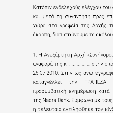
ε
Κατόπιν ενδελεχούς ελέγχου του 
χ
και μετά τη συνάντηση προς επ
ό
χώρα στα γραφεία της Αρχής τη
μ
άκαρπη, διαπιστώνουμε τα ακόλου
ε
ν
1. Η Ανεξάρτητη Αρχή «Συνήγορο
ο
αναφορά της κ. ................, στη
26.07.2010. Στην ως άνω έγγραφ
καταγγέλλει την ΤΡΑΠΕΖΑ 
προσυμβατική ενημέρωση κατά 
της Nadra Bank. Σύμφωνα με τους
η τελευταία αντιλήφθηκε τον κίν