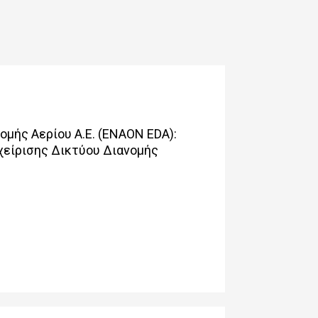
μής Αερίου Α.Ε. (ENAON EDA):
χείρισης Δικτύου Διανομής