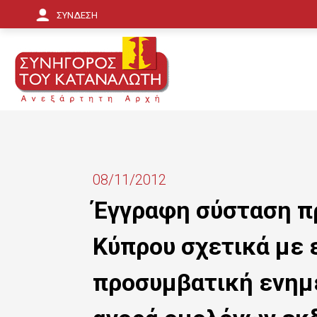
Π
ΣΥΝΔΕΣΗ
α
ρ
ά
κ
α
μ
08/11/2012
ψ
Έγγραφη σύσταση π
η
Κύπρου σχετικά με 
π
ρ
προσυμβατική ενημ
ο