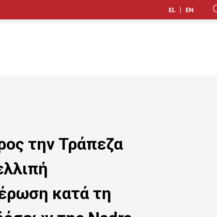
EL
EN
ρος την Τράπεζα
ελλιπή
έρωση κατά τη