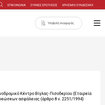
Κεφαλίδα
ΕΠΙΚΟΙΝΩΝΙΑ
ΣΥΧΝΕΣ ΕΡΩΤΗΣΕΙΣ
ΧΡΗΣΙΜΟΙ ΣΥΝΔΕΣΜΟΙ
Πλοήγηση
Υποβολή Αναφοράς
οδρομικό Κέντρο Βίγλας-Πισοδερίου (Εταιρεία
ρεώσεων ασφάλειας (άρθρο 8 ν. 2251/1994)