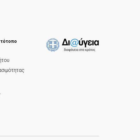
ιστότοπο
ήτου
σιμότητας
ς