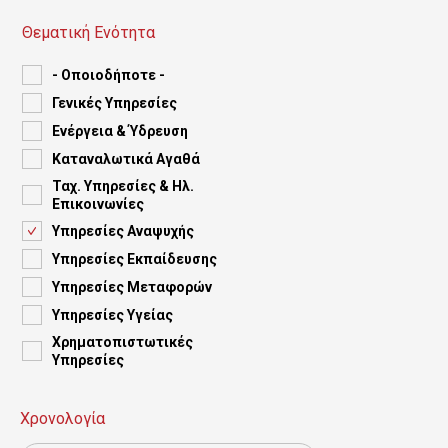
ς
Θεματική Ενότητα
τ
ο
- Οποιοδήποτε -
Γενικές Yπηρεσίες
κ
Ενέργεια & Ύδρευση
υ
Καταναλωτικά Αγαθά
ρ
Ταχ. Υπηρεσίες & Ηλ.
Επικοινωνίες
ί
Υπηρεσίες Αναψυχής
ω
Υπηρεσίες Εκπαίδευσης
ς
Υπηρεσίες Μεταφορών
Υπηρεσίες Υγείας
π
Χρηματοπιστωτικές
ε
Yπηρεσίες
ρ
Χρονολογία
ι