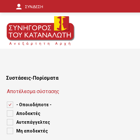
Π
ΣΥΝΔΕΣΗ
α
ρ
ά
κ
α
μ
Συστάσεις-Πορίσματα
ψ
Αποτέλεσμα σύστασης
η
- Οποιοδήποτε -
π
Αποδεκτές
ρ
Αυτεπάγγελτες
ο
Μη αποδεκτές