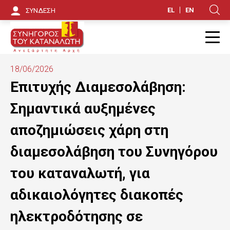
Π
EL
EN
ΣΥΝΔΕΣΗ
Κ
α
ρ
Π
ά
18/06/2026
κ
Επιτυχής Διαμεσολάβηση:
α
Σημαντικά αυξημένες
μ
αποζημιώσεις χάρη στη
ψ
διαμεσολάβηση του Συνηγόρου
η
του καταναλωτή, για
π
αδικαιολόγητες διακοπές
ρ
ο
ηλεκτροδότησης σε