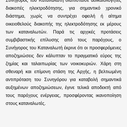
Συνήγορος του Καταναλωτή διαπίστωσε αδικαιολόγητες
ε
διακοπές ηλεκτροδότησης, για σημαντικό χρονικό
χ
διάστημα, χωρίς να συντρέχει οφειλή ή αίτημα
οικειοθελούς διακοπής της ηλεκτροδότησης εκ μέρους
ό
των καταναλωτών. Παρά τις αρχικές προτάσεις
μ
συμβιβαστικής επίλυσης από τους παρόχους, ο
ε
Συνήγορος του Καταναλωτή έκρινε ότι οι προσφερόμενες
αποζημιώσεις δεν κάλυπταν το πραγματικό εύρος της
ν
ζημίας και ταλαιπωρίας των νοικοκυριών. Χάρη στη
ο
σθεναρή και επίμονη στάση της Αρχής, η βελτιωμένη
αντιπρόταση του Συνηγόρου για καταβολή σημαντικά
αυξημένων αποζημιώσεων, έγινε τελικά αποδεκτή από
τους παρόχους ενέργειας, προσφέροντας ικανοποίηση
στους καταναλωτές.