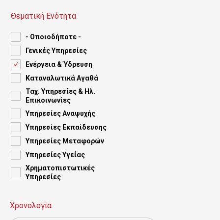
ς
Θεματική Ενότητα
τ
ο
- Οποιοδήποτε -
Γενικές Yπηρεσίες
κ
Ενέργεια & Ύδρευση
υ
Καταναλωτικά Αγαθά
ρ
Ταχ. Υπηρεσίες & Ηλ.
Επικοινωνίες
ί
Υπηρεσίες Αναψυχής
ω
Υπηρεσίες Εκπαίδευσης
ς
Υπηρεσίες Μεταφορών
Υπηρεσίες Υγείας
π
Χρηματοπιστωτικές
ε
Yπηρεσίες
ρ
Χρονολογία
ι