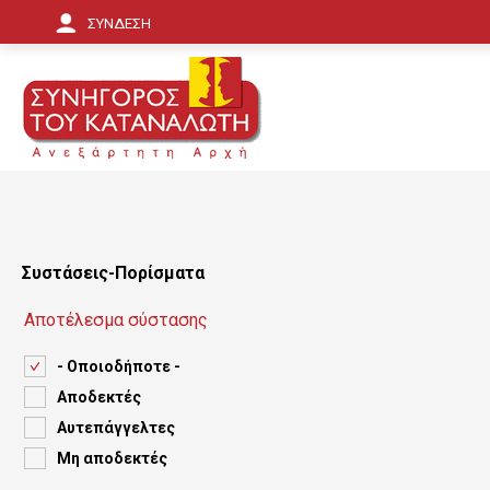
Π
ΣΥΝΔΕΣΗ
α
ρ
ά
κ
α
μ
Συστάσεις-Πορίσματα
ψ
Αποτέλεσμα σύστασης
η
- Οποιοδήποτε -
π
Αποδεκτές
ρ
Αυτεπάγγελτες
ο
Μη αποδεκτές