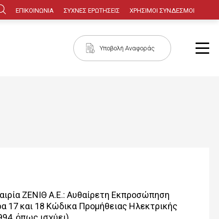
Κεφαλίδα
ΕΠΙΚΟΙΝΩΝΙΑ
ΣΥΧΝΕΣ ΕΡΩΤΗΣΕΙΣ
ΧΡΗΣΙΜΟΙ ΣΥΝΔΕΣΜΟΙ
Πλοήγηση
Υποβολή Αναφοράς
ιρία ΖΕΝΙΘ Α.Ε.: Αυθαίρετη Εκπροσώπηση
α 17 και 18 Κώδικα Προμήθειας Ηλεκτρικής
994, όπως ισχύει)