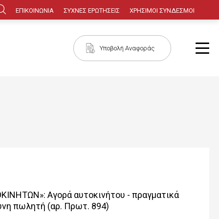
Κεφαλίδα
ΕΠΙΚΟΙΝΩΝΙΑ
ΣΥΧΝΕΣ ΕΡΩΤΗΣΕΙΣ
ΧΡΗΣΙΜΟΙ ΣΥΝΔΕΣΜΟΙ
Πλοήγηση
Υποβολή Αναφοράς
ΟΚΙΝΗΤΩΝ»: Αγορά αυτοκινήτου - πραγματικά
νη πωλητή (αρ. Πρωτ. 894)