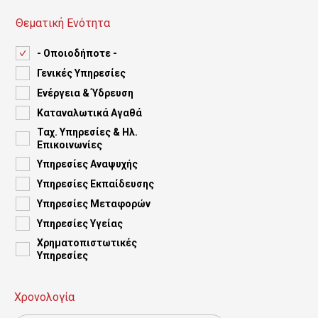
ς
Θεματική Ενότητα
τ
ο
- Οποιοδήποτε -
Γενικές Yπηρεσίες
κ
Ενέργεια & Ύδρευση
υ
Καταναλωτικά Αγαθά
ρ
Ταχ. Υπηρεσίες & Ηλ.
Επικοινωνίες
ί
Υπηρεσίες Αναψυχής
ω
Υπηρεσίες Εκπαίδευσης
ς
Υπηρεσίες Μεταφορών
Υπηρεσίες Υγείας
π
Χρηματοπιστωτικές
ε
Yπηρεσίες
ρ
Χρονολογία
ι