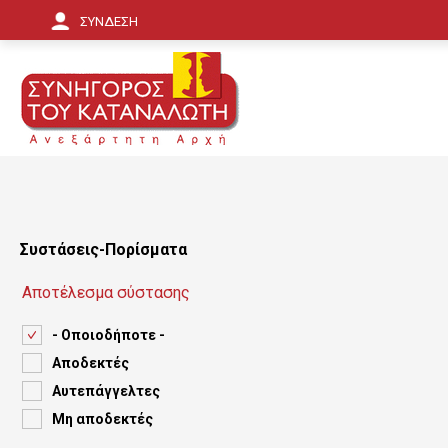
Π
ΣΥΝΔΕΣΗ
α
ρ
ά
κ
α
μ
Συστάσεις-Πορίσματα
ψ
Αποτέλεσμα σύστασης
η
- Οποιοδήποτε -
π
Αποδεκτές
ρ
Αυτεπάγγελτες
ο
Μη αποδεκτές