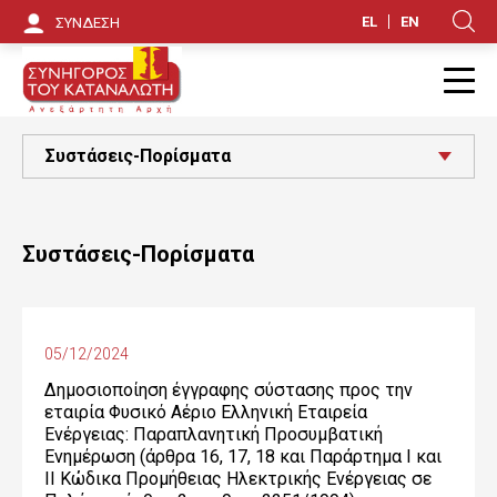
Π
EL
EN
ΣΥΝΔΕΣΗ
Κ
α
ρ
Π
ά
Συστάσεις-Πορίσματα
κ
α
Συστάσεις-Πορίσματα
μ
ψ
η
05/12/2024
π
Δημοσιοποίηση έγγραφης σύστασης προς την
εταιρία Φυσικό Αέριο Ελληνική Εταιρεία
ρ
Ενέργειας: Παραπλανητική Προσυμβατική
ο
Ενημέρωση (άρθρα 16, 17, 18 και Παράρτημα Ι και
ΙΙ Κώδικα Προμήθειας Ηλεκτρικής Ενέργειας σε