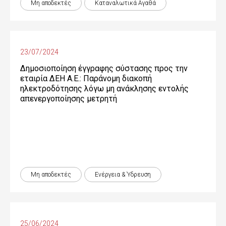
Μη αποδεκτές
Καταναλωτικά Αγαθά
ε
χ
ό
23/07/2024
μ
Δημοσιοποίηση έγγραφης σύστασης προς την
εταιρία ΔΕΗ Α.Ε.: Παράνομη διακοπή
ε
ηλεκτροδότησης λόγω μη ανάκλησης εντολής
απενεργοποίησης μετρητή
ν
ο
Μη αποδεκτές
Ενέργεια & Ύδρευση
25/06/2024