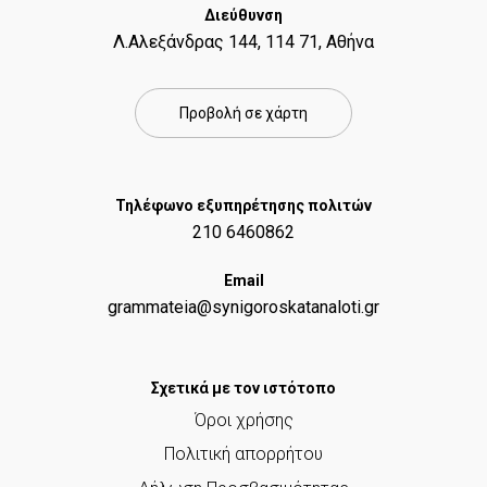
ί
Διεύθυνση
δ
Λ.Αλεξάνδρας 144, 114 71, Αθήνα
α
Προβολή σε χάρτη
Τηλέφωνο εξυπηρέτησης πολιτών
210 6460862
Email
grammateia@synigoroskatanaloti.gr
Σχετικά με τον ιστότοπο
Όροι χρήσης
Πολιτική απορρήτου