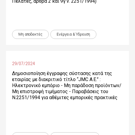
ς
Πελάτες, άρθρα 2 και 9γ ν. 2251/1994)
τ
ο
κ
Μη αποδεκτές
Ενέργεια & Ύδρευση
υ
ρ
29/07/2024
ί
Δημοσιοποίηση έγγραφης σύστασης κατά της
ω
εταιρίας με διακριτικό τίτλο “JMC Α.Ε.” :
Ηλεκτρονικό εμπόριο - Μη παράδοση προϊόντων/
ς
Μη επιστροφή τιμήματος - Παραβάσεις του
π
Ν.2251/1994 για αθέμιτες εμπορικές πρακτικές
ε
ρ
ι