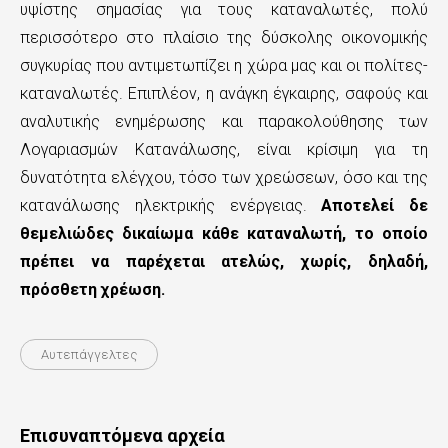
υψίστης σημασίας για τους καταναλωτές, πολύ
ε
περισσότερο στο πλαίσιο της δύσκολης οικονομικής
χ
συγκυρίας που αντιμετωπίζει η χώρα μας και οι πολίτες-
ό
καταναλωτές. Επιπλέον, η ανάγκη έγκαιρης, σαφούς και
αναλυτικής ενημέρωσης και παρακολούθησης των
μ
Λογαριασμών Κατανάλωσης, είναι κρίσιμη για τη
ε
δυνατότητα ελέγχου, τόσο των χρεώσεων, όσο και της
ν
κατανάλωσης ηλεκτρικής ενέργειας.
Αποτελεί δε
θεμελιώδες δικαίωμα κάθε καταναλωτή, το οποίο
ο
πρέπει να παρέχεται ατελώς, χωρίς, δηλαδή,
πρόσθετη χρέωση.
Αυτεπάγγελτες
Επισυναπτόμενα αρχεία