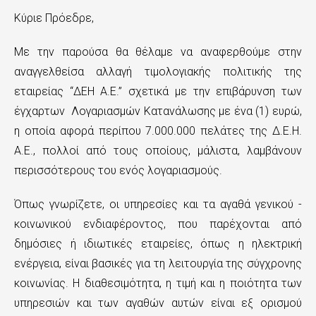
ς
Κύριε Πρόεδρε,
τ
ο
Με την παρούσα θα θέλαμε να αναφερθούμε στην
αναγγελθείσα αλλαγή τιμολογιακής πολιτικής της
κ
εταιρείας “ΔΕΗ Α.Ε.” σχετικά με την επιβάρυνση των
υ
έγχαρτων Λογαριασμών Κατανάλωσης με ένα (1) ευρώ,
ρ
η οποία αφορά περίπου 7.000.000 πελάτες της Δ.Ε.Η.
Α.Ε., πολλοί από τους οποίους, μάλιστα, λαμβάνουν
ί
περισσότερους του ενός λογαριασμούς.
ω
ς
Όπως γνωρίζετε, οι υπηρεσίες και τα αγαθά γενικού -
κοινωνικού ενδιαφέροντος, που παρέχονται από
π
δημόσιες ή ιδιωτικές εταιρείες, όπως η ηλεκτρική
ε
ενέργεια, είναι βασικές για τη λειτουργία της σύγχρονης
ρ
κοινωνίας. Η διαθεσιμότητα, η τιμή και η ποιότητα των
υπηρεσιών και των αγαθών αυτών είναι εξ ορισμού
ι