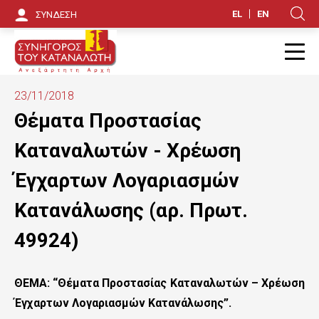
Π
EL
EN
ΣΥΝΔΕΣΗ
Κ
α
ρ
Π
ά
23/11/2018
κ
Θέματα Προστασίας
α
Καταναλωτών - Χρέωση
μ
Έγχαρτων Λογαριασμών
ψ
Κατανάλωσης (αρ. Πρωτ.
η
49924)
π
ρ
ΘΕΜΑ: “Θέματα Προστασίας Καταναλωτών – Χρέωση
ο
Έγχαρτων Λογαριασμών Κατανάλωσης”.