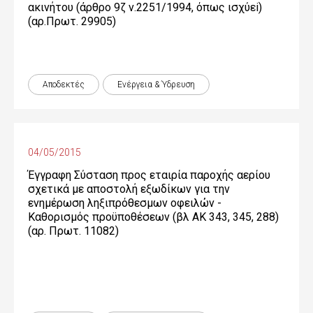
ακινήτου (άρθρο 9ζ ν.2251/1994, όπως ισχύεi)
(αρ.Πρωτ. 29905)
Αποδεκτές
Ενέργεια & Ύδρευση
04/05/2015
Έγγραφη Σύσταση προς εταιρία παροχής αερίου
σχετικά με αποστολή εξωδίκων για την
ενημέρωση ληξιπρόθεσμων οφειλών -
Καθορισμός προϋποθέσεων (βλ ΑΚ 343, 345, 288)
(αρ. Πρωτ. 11082)