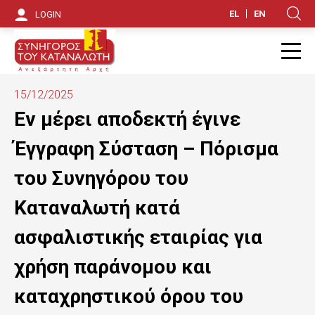
S
EL
EN
LOGIN
Κ
k
i
Π
p
15/12/2025
t
Εν μέρει αποδεκτή έγινε
o
Έγγραφη Σύσταση – Πόρισμα
m
του Συνηγόρου του
a
Καταναλωτή κατά
i
ασφαλιστικής εταιρίας για
n
χρήση παράνομου και
c
o
καταχρηστικού όρου του