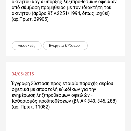
ακινήτου λόγω ύπαρξης ληξιπρόθεσμων οφειλών
από σύμβαση προμήθειας με τον ιδιοκτήτη του
ακινήτου (άρθρο 9ζ ν.2251/1994, όπως ισχύεi)
(αρ.Πρωτ. 29905)
Αποδεκτές
Ενέργεια & Ύδρευση
04/05/2015
Έγγραφη Σύσταση προς εταιρία παροχής αερίου
σχετικά με αποστολή εξωδίκων για την
ενημέρωση ληξιπρόθεσμων οφειλών -
Καθορισμός προϋποθέσεων (βλ ΑΚ 343, 345, 288)
(αρ. Πρωτ. 11082)