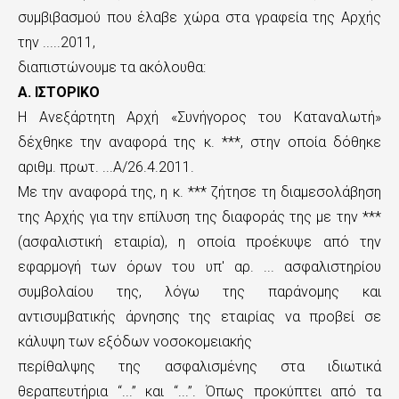
ε
συμβιβασμού που έλαβε χώρα στα γραφεία της Αρχής
την .....2011,
χ
διαπιστώνουμε τα ακόλουθα:
ό
Α. ΙΣΤΟΡΙΚΟ
μ
Η Ανεξάρτητη Αρχή «Συνήγορος του Καταναλωτή»
δέχθηκε την αναφορά της κ. ***, στην οποία δόθηκε
ε
αριθμ. πρωτ. ...Α/26.4.2011.
ν
Με την αναφορά της, η κ. *** ζήτησε τη διαμεσολάβηση
ο
της Αρχής για την επίλυση της διαφοράς της με την ***
(ασφαλιστική εταιρία), η οποία προέκυψε από την
εφαρμογή των όρων του υπ' αρ. ... ασφαλιστηρίου
συμβολαίου της, λόγω της παράνομης και
αντισυμβατικής άρνησης της εταιρίας να προβεί σε
κάλυψη των εξόδων νοσοκομειακής
περίθαλψης της ασφαλισμένης στα ιδιωτικά
θεραπευτήρια “...” και “...”. Όπως προκύπτει από τα