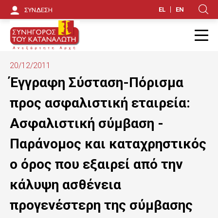
Π
EL
EN
ΣΥΝΔΕΣΗ
Κ
α
ρ
Π
ά
20/12/2011
κ
Έγγραφη Σύσταση-Πόρισμα
α
προς ασφαλιστική εταιρεία:
μ
Ασφαλιστική σύμβαση -
ψ
Παράνομος και καταχρηστικός
η
ο όρος που εξαιρεί από την
π
κάλυψη ασθένεια
ρ
ο
προγενέστερη της σύμβασης