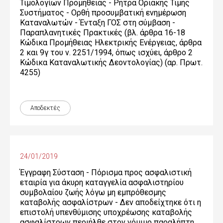
Τιμολογίων Προμήθειας - Ρήτρα Οριακής Τιμής
Συστήματος - Ορθή προσυμβατική ενημέρωση
Καταναλωτών - Ένταξη ΓΟΣ στη σύμβαση -
Παραπλανητικές Πρακτικές (βλ. άρθρα 16-18
Κώδικα Προμήθειας Ηλεκτρικής Ενέργειας, άρθρα
2 και 9γ του ν. 2251/1994, όπως ισχύει, άρθρο 2
Κώδικα Καταναλωτικής Δεοντολογίας) (αρ. Πρωτ.
4255)
Αποδεκτές
24/01/2019
Έγγραφη Σύσταση - Πόρισμα προς ασφαλιστική
εταιρία για άκυρη καταγγελία ασφαλιστηρίου
συμβολαίου ζωής λόγω μη εμπρόθεσμης
καταβολής ασφαλίστρων - Δεν αποδείχτηκε ότι η
επιστολή υπενθύμισης υποχρέωσης καταβολής
ασφαλίστρων περιήλθε στον νόμιμο παραλήπτη