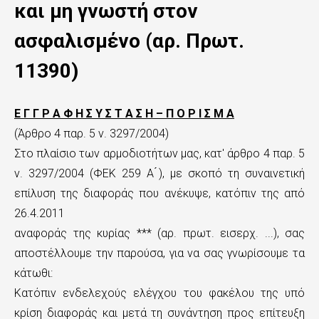
ς
και μη γνωστή στον
τ
ασφαλισμένο (αρ. Πρωτ.
ο
11390)
κ
υ
Ε Γ Γ Ρ Α Φ Η Σ Υ Σ Τ Α Σ Η – Π Ο Ρ Ι Σ Μ Α
ρ
(Άρθρο 4 παρ. 5 ν. 3297/2004)
ί
Στο πλαίσιο των αρμοδιοτήτων μας, κατ' άρθρο 4 παρ. 5
ν. 3297/2004 (ΦΕΚ 259 Α ́), με σκοπό τη συναινετική
ω
επίλυση της διαφοράς που ανέκυψε, κατόπιν της από
ς
26.4.2011
π
αναφοράς της κυρίας *** (αρ. πρωτ. εισερχ. ...), σας
αποστέλλουμε την παρούσα, για να σας γνωρίσουμε τα
ε
κάτωθι:
ρ
Κατόπιν ενδελεχούς ελέγχου του φακέλου της υπό
ι
κρίση διαφοράς και μετά τη συνάντηση προς επίτευξη