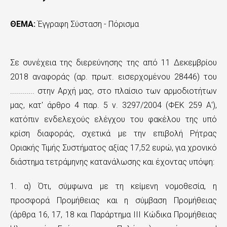
ε
ΘΕΜΑ:
Έγγραφη Σύσταση - Πόρισμα
χ
ό
Σε συνέχεια της διερεύνησης της από 11 Δεκεμβρίου
μ
2018 αναφοράς (αρ. πρωτ. εισερχομένου 28446) του
ε
............ στην Αρχή μας, στο πλαίσιο των αρμοδιοτήτων
ν
μας, κατ' άρθρο 4 παρ. 5 ν. 3297/2004 (ΦΕΚ 259 Α'),
ο
κατόπιν ενδελεχούς ελέγχου του φακέλου της υπό
κρίση διαφοράς, σχετικά με την επιβολή Ρήτρας
Οριακής Τιμής Συστήματος αξίας 17,52 ευρώ, για χρονικό
διάστημα τετράμηνης κατανάλωσης και έχοντας υπόψη:
1. α) Ότι, σύμφωνα με τη κείμενη νομοθεσία, η
προσφορά Προμήθειας και η σύμβαση Προμήθειας
(άρθρα 16, 17, 18 και Παράρτημα ΙΙΙ Κώδικα Προμήθειας