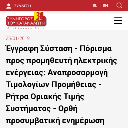
Π
EL
EN
ΣΥΝΔΕΣΗ
Κ
α
ρ
Π
ά
25/01/2019
κ
Έγγραφη Σύσταση - Πόρισμα
α
προς προμηθευτή ηλεκτρικής
μ
ενέργειας: Αναπροσαρμογή
ψ
Τιμολογίων Προμήθειας -
η
Ρήτρα Οριακής Τιμής
π
Συστήματος - Ορθή
ρ
ο
προσυμβατική ενημέρωση