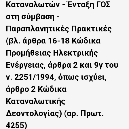
ς
Καταναλωτών - Ένταξη ΓΟΣ
τ
στη σύμβαση -
ο
Παραπλανητικές Πρακτικές
κ
(βλ. άρθρα 16-18 Κώδικα
υ
Προμήθειας Ηλεκτρικής
ρ
ί
Ενέργειας, άρθρα 2 και 9γ του
ω
ν. 2251/1994, όπως ισχύει,
ς
άρθρο 2 Κώδικα
π
Καταναλωτικής
ε
Δεοντολογίας) (αρ. Πρωτ.
ρ
4255)
ι