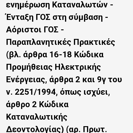
ς
ενημέρωση Καταναλωτών -
τ
Ένταξη ΓΟΣ στη σύμβαση -
ο
Αόριστοι ΓΟΣ -
κ
Παραπλανητικές Πρακτικές
υ
(βλ. άρθρα 16-18 Κώδικα
ρ
ί
Προμήθειας Ηλεκτρικής
ω
Ενέργειας, άρθρα 2 και 9γ του
ς
ν. 2251/1994, όπως ισχύει,
π
άρθρο 2 Κώδικα
ε
Καταναλωτικής
ρ
Δεοντολογίας) (αρ. Πρωτ.
ι