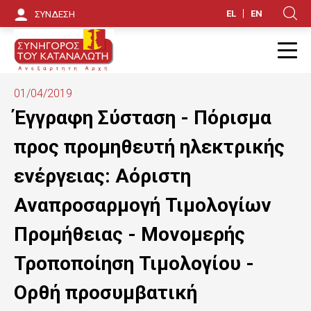
Π
EL
EN
ΣΥΝΔΕΣΗ
Κ
α
ρ
Π
ά
01/04/2019
κ
Έγγραφη Σύσταση - Πόρισμα
α
προς προμηθευτή ηλεκτρικής
μ
ενέργειας: Αόριστη
ψ
Αναπροσαρμογή Τιμολογίων
η
Προμήθειας - Μονομερής
π
Τροποποίηση Τιμολογίου -
ρ
ο
Ορθή προσυμβατική