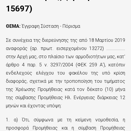
ε
15697)
χ
ΘΕΜΑ:
Έγγραφη Σύσταση - Πόρισμα
ό
μ
Σε συνέχεια της διερεύνησης της από 18 Μαρτίου 2019
ε
αναφοράς (αρ. πρωτ. εισερχομένου 13272) ................
στην Αρχή μας, στο πλαίσιο των αρμοδιοτήτων μας, κατ'
ν
άρθρο 4 παρ. 5 ν. 3297/2004 (ΦΕΚ 259 Α'), κατόπιν
ο
ενδελεχούς ελέγχου του φακέλου της υπό κρίση
διαφοράς, σχετικά με την τροποποίηση του τιμήματος
της Χρέωσης Προμήθειας κατά τον δέκατο (10) μήνα
της σύμβασης Προμήθειας Ηλ. Ενέργειας διάρκειας 12
μηνών και έχοντας υπόψη:
1. α) Ότι, σύμφωνα με τη κείμενη νομοθεσία, η
προσφορά Προμήθειας και η σύμβαση Προμήθειας