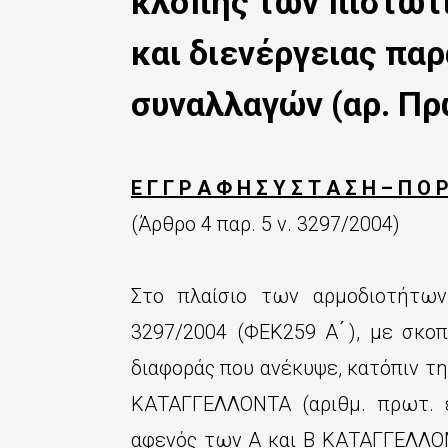
κλοπής των πιστωτ
ς
τ
και διενέργειας πα
ο
συναλλαγών (αρ. Πρ
κ
υ
ρ
Ε Γ Γ Ρ Α Φ Η Σ Υ Σ Τ Α Σ Η – Π Ο Ρ
ί
(Άρθρο 4 παρ. 5 ν. 3297/2004)
ω
ς
Στο πλαίσιο των αρμοδιοτήτων
π
3297/2004 (ΦΕΚ259 Α ́), με σκο
ε
διαφοράς που ανέκυψε, κατόπιν τη
ρ
ΚΑΤΑΓΓΕΛΛΟΝΤΑ (αριθμ. πρωτ. ει
ι
αφενός των Α και Β ΚΑΤΑΓΓΕΛΛ