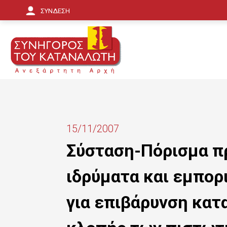
Π
ΣΥΝΔΕΣΗ
α
ρ
ά
κ
α
μ
15/11/2007
ψ
Σύσταση-Πόρισμα π
η
ιδρύματα και εμπορ
π
ρ
για επιβάρυνση κατ
ο