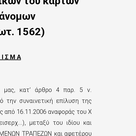
ικών του καρτών
ράνομων
ωτ. 1562)
 Ι Σ Μ Α
 μας, κατ’ άρθρο 4 παρ. 5 ν.
πό την συναινετική επίλυση της
ς από 16.11.2006 αναφοράς του Χ
σερχ...), μεταξύ του ιδίου και
ΟΜΕΝΩΝ ΤΡΑΠΕΖΩΝ και αφετέρου