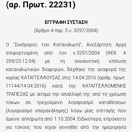
ς
(αρ. Πρωτ. 22231)
τ
ο
ΕΓΓΡΑΦΗ ΣΥΣΤΑΣΗ
(Άρθρο 4 παρ. 5 ν. 3297/2004)
κ
υ
Ο ''Συνήγορος του Καταναλωτή'', Ανεξάρτητη Αρχή
ρ
επιφορτισμένη από τον ν.3297/2004 (ΦΕΚ Α
259/23.12.04) με τη συναινετική επίλυση
ί
καταναλωτικών διαφορών, δέχθηκε την αναφορά της
ω
κυρίας ΚΑΤΑΓΓΕΛΛΟΥΣΑΣ στις 14.04.2016 (αριθμ. πρωτ.
ς
11144/14.04.2016) κατά της ΚΑΤΑΓΓΕΛΛΟΜΕΝΗΣ
ΤΡΑΠΕΖΑΣ με αίτημα την απαλλαγή της από τη χρέωση
π
τόκων σε τρεχούμενο λογαριασμό καταθέσεων
ε
(λογαριασμό υπερανάληψης) λόγω μίας επιταγής που
ρ
έμεινε απλήρωτη από 1.10.2004. Ειδικότερα, επρόκειτο
ι
για τόκους που είχαν γεννηθεί από την ημερομηνία