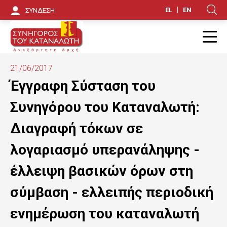
Π
EL
EN
ΣΥΝΔΕΣΗ
Κ
α
ρ
Π
ά
21/06/2017
κ
Έγγραφη Σύσταση του
α
Συνηγόρου του Καταναλωτή:
μ
Διαγραφή τόκων σε
ψ
λογαριασμό υπερανάληψης -
η
έλλειψη βασικών όρων στη
π
σύμβαση - ελλειπής περιοδική
ρ
ο
ενημέρωση του καταναλωτή