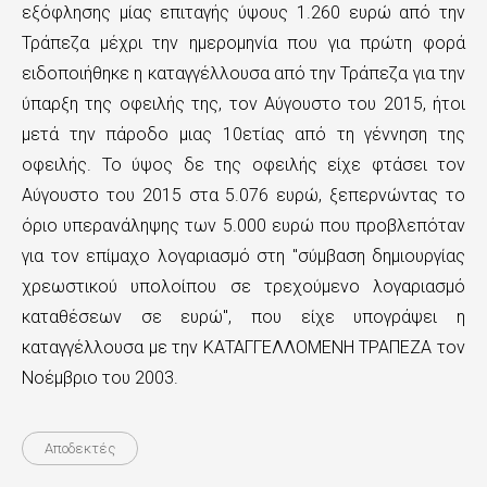
εξόφλησης μίας επιταγής ύψους 1.260 ευρώ από την
ε
Τράπεζα μέχρι την ημερομηνία που για πρώτη φορά
χ
ειδοποιήθηκε η καταγγέλλουσα από την Τράπεζα για την
ό
ύπαρξη της οφειλής της, τον Αύγουστο του 2015, ήτοι
μετά την πάροδο μιας 10ετίας από τη γέννηση της
μ
οφειλής. Το ύψος δε της οφειλής είχε φτάσει τον
ε
Αύγουστο του 2015 στα 5.076 ευρώ, ξεπερνώντας το
ν
όριο υπερανάληψης των 5.000 ευρώ που προβλεπόταν
ο
για τον επίμαχο λογαριασμό στη ''σύμβαση δημιουργίας
χρεωστικού υπολοίπου σε τρεχούμενο λογαριασμό
καταθέσεων σε ευρώ'', που είχε υπογράψει η
καταγγέλλουσα με την ΚΑΤΑΓΓΕΛΛΟΜΕΝΗ ΤΡΑΠΕΖΑ τον
Νοέμβριο του 2003.
Αποδεκτές