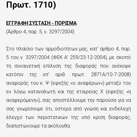
ς
Πρωτ. 1710)
τ
ο
ΕΓΓΡΑΦΗ ΣΥΣΤΑΣΗ - ΠΟΡΙΣΜΑ
(Άρθρο 4, παρ. 5, ν. 3297/2004)
κ
υ
Στο πλαίσιο των αρμοδιοτήτων μας, κατ’ άρθρο 4, παρ.
ρ
5 του ν. 3297/2004 (ΦΕΚ Α’ 259/23-12-2004), με σκοπό
ί
τη συναινετική επίλυση της διαφοράς που ανέκυψε
κατόπιν της υπ’ αριθ. πρωτ. 2871Α/10-7-2008)
ω
αναφοράς του κ. Ψ (εφεξής «ο αναφέρων») μεταξύ του
ς
εν λόγω καταναλωτή και της εταιρείας Χ (εφεξής «η
π
αναφερόμενη»), σας αποστέλλουμε την παρούσα για να
σας γνωρίσουμε ότι, ύστερα από γνώση και ενδελεχή
ε
έλεγχο των περιστατικών της υπό κρίση διαφοράς,
ρ
διαπιστώνουμε τα ακόλουθα:
ι