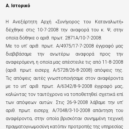
ε
Α. Ιστορικό
χ
Η Ανεξάρτητη Αρχή «Συνήγορος του Καταναλωτή»
ό
δέχθηκε στις 10-7-2008 την αναφορά του κ. Ψ, στην
μ
οποία δόθηκε ο αριθ. πρωτ. 2871Α/10-7-2008.
Με το υπ’ αριθ. πρωτ. Α/4975/17-7-2008 έγγραφό μας
ε
διαβιβάσαμε την ανωτέρω αναφορά προς την
ν
αναφερόμενη, η οποία μας απέστειλε τις από 11-8-2008
ο
(αριθ. πρωτ. εισερχ. Α/5728/26-8-2008) απόψεις της.
Τις απόψεις αυτές γνωστοποιήσαμε στον αναφέροντα
με το υπ’ αριθ. πρωτ. Α/6342/8-9-2008 έγγραφό μας,
καλώντας τον ταυτόχρονα να τοποθετηθεί σχετικά επί
των απόψεων αυτών. Στις 26-9-2008 λάβαμε την υπ’
αριθ. πρωτ. εισερχ. Α/7048/3-10-2008 απάντηση του
αναφέροντα, στην οποία βρισκόταν συνημμένη τεχνική
πραγματογνωμοσύνη κατόπιν προτροπής της υπηρεσίας