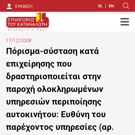
Π
EL
EN
ΣΥΝΔΕΣΗ
Κ
α
ρ
Π
ά
17/12/2008
κ
Πόρισμα-σύσταση κατά
α
επιχείρησης που
μ
δραστηριοποιείται στην
ψ
παροχή ολοκληρωμένων
η
υπηρεσιών περιποίησης
π
αυτοκινήτου: Ευθύνη του
ρ
ο
παρέχοντος υπηρεσίες (αρ.