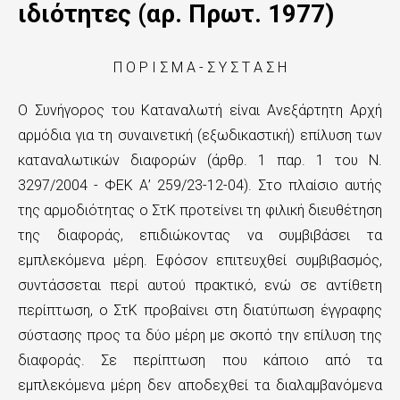
n
ιδιότητες (αρ. Πρωτ. 1977)
t
e
Π Ο Ρ Ι Σ Μ Α - Σ Υ Σ Τ Α Σ Η
n
Ο Συνήγορος του Καταναλωτή είναι Ανεξάρτητη Αρχή
t
αρμόδια για τη συναινετική (εξωδικαστική) επίλυση των
καταναλωτικών διαφορών (άρθρ. 1 παρ. 1 του Ν.
3297/2004 - ΦΕΚ Α’ 259/23-12-04). Στο πλαίσιο αυτής
της αρμοδιότητας ο ΣτΚ προτείνει τη φιλική διευθέτηση
της διαφοράς, επιδιώκοντας να συμβιβάσει τα
εμπλεκόμενα μέρη. Εφόσον επιτευχθεί συμβιβασμός,
συντάσσεται περί αυτού πρακτικό, ενώ σε αντίθετη
περίπτωση, ο ΣτΚ προβαίνει στη διατύπωση έγγραφης
σύστασης προς τα δύο μέρη με σκοπό την επίλυση της
διαφοράς. Σε περίπτωση που κάποιο από τα
εμπλεκόμενα μέρη δεν αποδεχθεί τα διαλαμβανόμενα