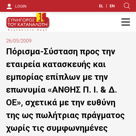
S
EL
EN
LOGIN
Κ
k
i
Π
p
26/05/2009
t
Πόρισμα-Σύσταση προς την
o
εταιρεία κατασκευής και
m
εμπορίας επίπλων με την
a
επωνυμία «ΑΝΘΗΣ Π. Ι. & Δ.
i
ΟΕ», σχετικά με την ευθύνη
n
της ως πωλήτριας πράγματος
c
o
χωρίς τις συμφωνημένες