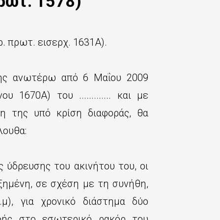
ρωτ. 1578)
 (αρ. πρωτ. εισερχ. 1631Α).
της ανωτέρω από 6 Μαΐου 2009
 1670Α) του ............. και με
η της υπό κρίση διαφοράς, θα
λουθα:
μούς ύδρευσης του ακινήτου του, οι
υξημένη, σε σχέση με τη συνήθη,
μ), για χρονικό διάστημα δύο
οής στο εσωτερικό ρακόρ του