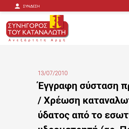
Π
ΣΥΝΔΕΣΗ
α
ρ
ά
κ
α
μ
13/07/2010
ψ
Έγγραφη σύσταση πρ
η
/ Χρέωση καταναλω
π
ρ
ύδατος από το εσωτ
ο