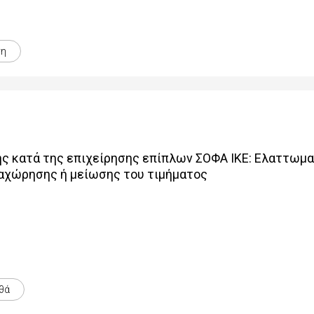
ση
 κατά της επιχείρησης επίπλων ΣΟΦΑ ΙΚΕ: Ελαττωματ
αχώρησης ή µείωσης του τιµήµατος
θά