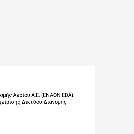
μής Αερίου Α.Ε. (ENAON EDA):
χείρισης Δικτύου Διανομής