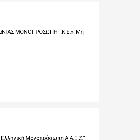
ΩΝΙΑΣ ΜΟΝΟΠΡΟΣΩΠΗ Ι.Κ.Ε.»: Μη
Ελληνική Μονοπρόσωπη Α.Α.Ε.Ζ.“: