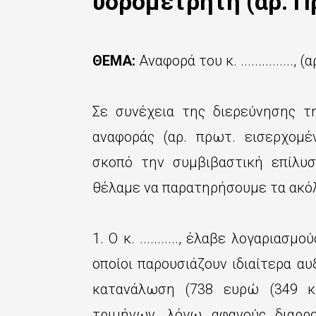
υδρομετρητή (αρ. Π
ς
τ
ο
ΘΕΜΑ:
Αναφορά του κ. ...............,
κ
υ
Σε συνέχεια της διερεύνησης 
ρ
αναφοράς (αρ. πρωτ. εισερχομένου
ί
σκοπό την συμβιβαστική επίλυσ
ω
θέλαμε να παρατηρήσουμε τα ακό
ς
π
1. Ο κ. ..........., έλαβε λογαριασ
ε
οποίοι παρουσιάζουν ιδιαίτερα α
ρ
κατανάλωση (738 ευρώ (349 κ.
ι
τριμήνων, λόγω αφανούς διαρρ