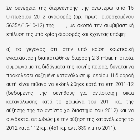
ς
Σε συνέχεια της διερεύνησης της ανωτέρω από 15
τ
Οκτωβρίου 2012 αναφοράς (αρ. πρωτ. εισερχομένου
ο
5635Α/15-10-12) της ........, με σκοπό την συμβιβαστική
κ
επίλυση της υπό κρίση διαφοράς και έχοντας υπόψη:
υ
α) το γεγονός ότι στην υπό κρίση εσωτερική
ρ
εγκατάσταση διαπιστώθηκε διαρροή 2-3 mbar, η οποία,
σύμφωνα με τα διδάγματα της κοινής πείρας, δύναται να
ί
προκαλέσει αυξημένη κατανάλωση φ. αερίου. Η διαρροή
ω
αυτή είναι πιθανό να εκδηλώθηκε κατά τα έτη 2011-12
ς
(δεδομένης της συνήθους για αντίστοιχη οικία
π
κατανάλωσης κατά το χειμώνα του 2011 και της
αύξησης της το αντίστοιχο διάστημα του 2012) και να
ε
συνδέεται αιτιωδώς με την αύξηση της κατανάλωσης το
ρ
2012 κατά 112 κ.μ. (451 κ.μ αντί 339 κ.μ το 2011).
ι