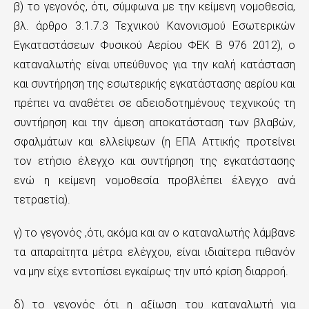
β) το γεγονός, ότι, σύμφωνα με την κείμενη νομοθεσία,
ε
βλ. άρθρο 3.1.7.3 Τεχνικού Κανονισμού Εσωτερικών
χ
Εγκαταστάσεων Φυσικού Αερίου ΦΕΚ Β 976 2012), ο
ό
καταναλωτής είναι υπεύθυνος για την καλή κατάσταση
και συντήρηση της εσωτερικής εγκατάστασης αερίου και
μ
πρέπει να αναθέτει σε αδειοδοτημένους τεχνικούς τη
ε
συντήρηση και την άμεση αποκατάσταση των βλαβών,
ν
σφαλμάτων και ελλείψεων (η ΕΠΑ Αττικής προτείνει
τον ετήσιο έλεγχο και συντήρηση της εγκατάστασης
ο
ενώ η κείμενη νομοθεσία προβλέπει έλεγχο ανά
τετραετία).
γ) το γεγονός ,ότι, ακόμα και αν ο καταναλωτής λάμβανε
τα απαραίτητα μέτρα ελέγχου, είναι ιδιαίτερα πιθανόν
να μην είχε εντοπίσει εγκαίρως την υπό κρίση διαρροή.
δ) το γεγονός ότι η αξίωση του καταναλωτή για