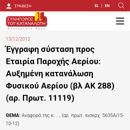
Π
EL
EN
ΣΥΝΔΕΣΗ
Κ
α
ρ
Π
ά
13/12/2012
κ
Έγγραφη σύσταση προς
α
Eταιρία Παροχής Αερίου:
μ
Αυξημένη κατανάλωση
ψ
Φυσικού Αερίου (βλ ΑΚ 288)
η
(αρ. Πρωτ. 11119)
π
ρ
ΘΕΜΑ:
Αναφορά της κ. ..., (αρ. πρωτ. εισερχ. 5635Α/15-
ο
10-12).