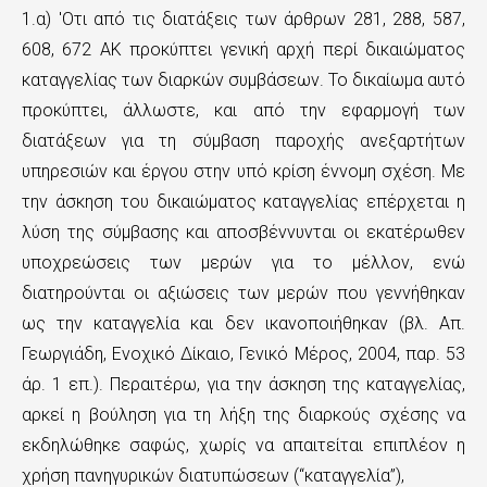
1.α) 'Οτι από τις διατάξεις των άρθρων 281, 288, 587,
ε
608, 672 ΑΚ προκύπτει γενική αρχή περί δικαιώματος
χ
καταγγελίας των διαρκών συμβάσεων. Το δικαίωμα αυτό
ό
προκύπτει, άλλωστε, και από την εφαρμογή των
μ
διατάξεων για τη σύμβαση παροχής ανεξαρτήτων
υπηρεσιών και έργου στην υπό κρίση έννομη σχέση. Με
ε
την άσκηση του δικαιώματος καταγγελίας επέρχεται η
ν
λύση της σύμβασης και αποσβέννυνται οι εκατέρωθεν
ο
υποχρεώσεις των μερών για το μέλλον, ενώ
διατηρούνται οι αξιώσεις των μερών που γεννήθηκαν
ως την καταγγελία και δεν ικανοποιήθηκαν (βλ. Απ.
Γεωργιάδη, Ενοχικό Δίκαιο, Γενικό Μέρος, 2004, παρ. 53
άρ. 1 επ.). Περαιτέρω, για την άσκηση της καταγγελίας,
αρκεί η βούληση για τη λήξη της διαρκούς σχέσης να
εκδηλώθηκε σαφώς, χωρίς να απαιτείται επιπλέον η
χρήση πανηγυρικών διατυπώσεων (“καταγγελία”),