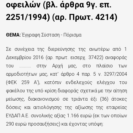
ς
οφειλών (βλ. άρθρα 9γ. επ.
τ
2251/1994) (αρ. Πρωτ. 4214)
ο
κ
ΘΕΜΑ:
Έγγραφη Σύσταση - Πόρισμα
υ
Σε συνέχεια της διερεύνησης της ανωτέρω από 1
ρ
Δεκεμβρίου 2016 (αρ. πρωτ. εισερχ. 37422) αναφοράς
ί
του .......... στην Αρχή μας, στο πλαίσιο των
αρμοδιοτήτων μας, κατ' άρθρο 4 παρ. 5 ν. 3297/2004
ω
(ΦΕΚ 259 Α'), κατόπιν ενδελεχούς ελέγχου του
ς
φακέλου της υπό κρίση διαφοράς σχετικά με την αίτηση
π
μείωσης, διακανονισμού σε τριάντα έξι (36) άτοκες
ε
δόσεις και αιτιολόγησης της αξίωσης της εταιρείας
ΕΥΔΑΠ Α.Ε. συνολικής αξίας 1.166 ευρώ (εκ των οποίων
ρ
290 ευρώ προσαυξήσεις) και έχοντας υπόψη:
ι