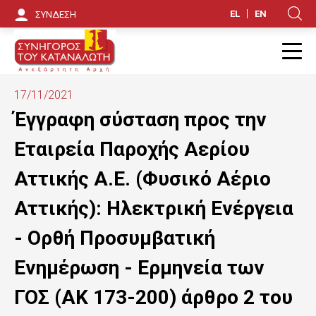
Π
EL
EN
ΣΥΝΔΕΣΗ
Κ
α
ρ
Π
ά
17/11/2021
κ
Έγγραφη σύσταση προς την
α
Εταιρεία Παροχής Αερίου
μ
Αττικής Α.Ε. (Φυσικό Αέριο
ψ
Αττικής): Ηλεκτρική Ενέργεια
η
- Ορθή Προσυμβατική
π
Ενημέρωση - Ερμηνεία των
ρ
ο
ΓΟΣ (ΑΚ 173-200) άρθρο 2 του