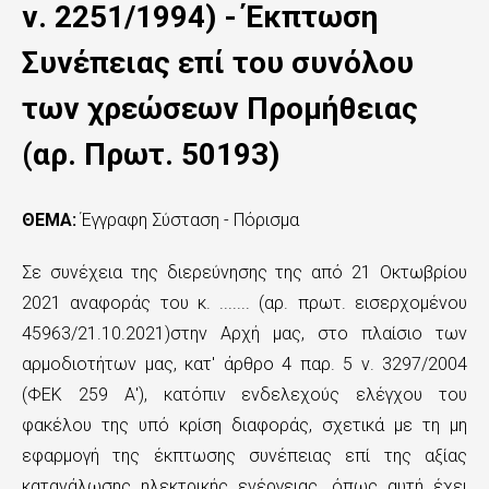
ς
ν. 2251/1994) - Έκπτωση
τ
Συνέπειας επί του συνόλου
ο
των χρεώσεων Προμήθειας
κ
(αρ. Πρωτ. 50193)
υ
ρ
ΘΕΜΑ:
Έγγραφη Σύσταση - Πόρισμα
ί
Σε συνέχεια της διερεύνησης της από 21 Οκτωβρίου
ω
2021 αναφοράς του κ. ....... (αρ. πρωτ. εισερχομένου
ς
45963/21.10.2021)στην Αρχή μας, στο πλαίσιο των
π
αρμοδιοτήτων μας, κατ' άρθρο 4 παρ. 5 ν. 3297/2004
ε
(ΦΕΚ 259 Α'), κατόπιν ενδελεχούς ελέγχου του
φακέλου της υπό κρίση διαφοράς, σχετικά με τη μη
ρ
εφαρμογή της έκπτωσης συνέπειας επί της αξίας
ι
κατανάλωσης ηλεκτρικής ενέργειας, όπως αυτή έχει