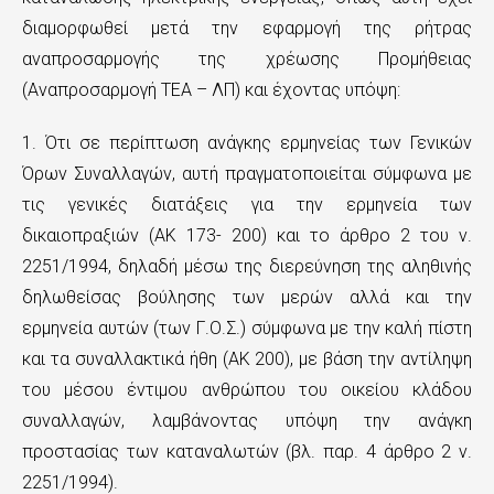
ε
διαμορφωθεί μετά την εφαρμογή της ρήτρας
αναπροσαρμογής της χρέωσης Προμήθειας
χ
(Αναπροσαρμογή ΤΕΑ – ΛΠ) και έχοντας υπόψη:
ό
μ
1. Ότι σε περίπτωση ανάγκης ερμηνείας των Γενικών
Όρων Συναλλαγών, αυτή πραγματοποιείται σύμφωνα με
ε
τις γενικές διατάξεις για την ερμηνεία των
ν
δικαιοπραξιών (ΑΚ 173- 200) και το άρθρο 2 του ν.
ο
2251/1994, δηλαδή μέσω της διερεύνηση της αληθινής
δηλωθείσας βούλησης των μερών αλλά και την
ερμηνεία αυτών (των Γ.Ο.Σ.) σύμφωνα με την καλή πίστη
και τα συναλλακτικά ήθη (ΑΚ 200), με βάση την αντίληψη
του μέσου έντιμου ανθρώπου του οικείου κλάδου
συναλλαγών, λαμβάνοντας υπόψη την ανάγκη
προστασίας των καταναλωτών (βλ. παρ. 4 άρθρο 2 ν.
2251/1994).