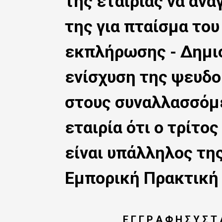
της εταιρίας να ανα
ς
τ
της για πταίσμα το
ο
εκπλήρωσης - Δημιο
κ
υ
ενίσχυση της ψευδ
ρ
στους συναλλασσόμ
ί
εταιρία ότι ο τρίτο
ω
ς
είναι υπάλληλος τη
π
Εμπορική Πρακτική 
ε
ρ
ι
Ε Γ Γ Ρ Α Φ Η Σ Υ Σ Τ 