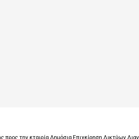
 προς την εταιρία Δημόσια Επιχείρηση Δικτύων Διανο