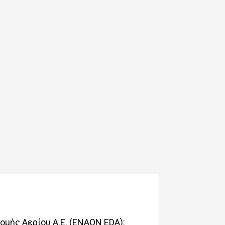
μής Αερίου Α.Ε. (ENAON EDA):