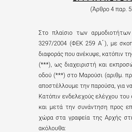
ε
(Άρθρο 4 παρ. 5
χ
ό
Στο πλαίσιο των αρμοδιοτήτων 
μ
3297/2004 (ΦΕΚ 259 Α ́), με σκο
ε
διαφοράς που ανέκυψε, κατόπιν τη
ν
(***), ως διαχειριστή και εκπρο
ο
οδού (***) στο Μαρούσι (αριθμ. πρ
αποστέλλουμε την παρούσα, για ν
Κατόπιν ενδελεχούς ελέγχου του 
και μετά την συνάντηση προς ε
χώρα στα γραφεία της Αρχής στι
ακόλουθα: