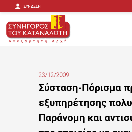
Π
ΣΥΝΔΕΣΗ
α
ρ
ά
κ
α
μ
23/12/2009
ψ
Σύσταση-Πόρισμα πρ
η
εξυπηρέτησης πολυ
π
ρ
Παράνομη και αντισ
ο