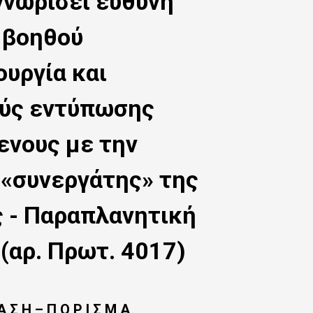
γνωρίσει ευθύνη
υ βοηθού
υργία και
ούς εντύπωσης
ενους με την
ς «συνεργάτης» της
ς - Παραπλανητική
(αρ. Πρωτ. 4017)
Α Σ Η – Π Ο Ρ Ι Σ Μ Α