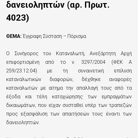
ς
δανειοληπτών (αρ. Πρωτ.
τ
4023)
ο
κ
ΘΕΜΑ:
Έγγραφη Σύσταση – Πόρισμα.
υ
Ο Συνήγορος του Καταναλωτή, Ανεξάρτητη Αρχή
ρ
επιφορτισμένη από το ν. 3297/2004 (ΦΕΚ Α
ί
259/23.12.04) με τη συναινετική επίλυση
ω
καταναλωτικών διαφορών, δέχθηκε αναφορές
καταναλωτών με αίτημα την απαλλαγή τους από τα
ς
έξοδα και τέλη καταχώρησης των εμπραγμάτων
π
δικαιωμάτων, που είχαν συσταθεί υπέρ των τραπεζών
ε
προς εξασφάλιση των απαιτήσεών τους έναντι των
ρ
δανειοληπτών.
ι