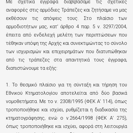
Με σχετικά έγγραφα διαβιβάσαμε τις σχετικές
ε
αναφορές στις αρμόδιες Τράπεζες και ζητήσαμε να μας
χ
εκθέσουν τις απόψεις τους. Στο πλαίσιο των
αρμοδιοτήτων μας, κατ’ άρθρο 4 παρ. 5 ν. 3297/2004,
ό
έπειτα από ενδελεχή μελέτη των περιπτώσεων που
μ
τέθηκαν υπόψη της Αρχής και συνεκτιμώντας το σύνολο
ε
των ισχυρισμών και επιχειρημάτων που διατυπώθηκαν
ν
από τις τράπεζες στα απαντητικά τους έγγραφα,
διαπιστώνουμε τα εξής:
ο
1. Το θεσμικό πλαίσιο για τη σύνταξη και τήρηση του
Εθνικού Κτηματολογίου αποτελείται από δύο βασικά
νομοθετήματα. Με το ν. 2308/1995 (ΦΕΚ Α’ 114), όπως
τροποποιήθηκε και ισχύει, ρυθμίζεται η διαδικασία της
κτηματογράφησης, ενώ ο ν.2664/1998 (ΦΕΚ Α’ 275),
όπως τροποποιήθηκε και ισχύει, αφορά στη λειτουργία