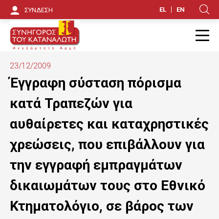
Π
EL
EN
ΣΥΝΔΕΣΗ
Κ
α
ρ
Π
ά
23/12/2009
κ
Έγγραφη σύσταση πόρισμα
α
κατά Τραπεζών για
μ
αυθαίρετες και καταχρηστικές
ψ
χρεώσεις, που επιβάλλουν για
η
την εγγραφή εμπραγμάτων
π
δικαιωμάτων τους στο Εθνικό
ρ
ο
Κτηματολόγιο, σε βάρος των