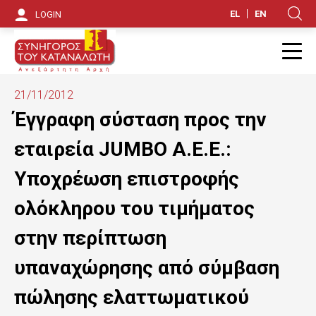
S
EL
EN
LOGIN
Κ
k
i
Π
p
21/11/2012
t
Έγγραφη σύσταση προς την
o
εταιρεία JUMBO A.E.E.:
m
Υποχρέωση επιστροφής
a
ολόκληρου του τιμήματος
i
στην περίπτωση
n
υπαναχώρησης από σύμβαση
c
o
πώλησης ελαττωματικού