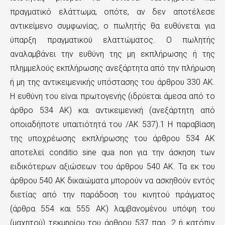
πραγματικό ελάττωμα, οπότε, αν δεν αποτέλεσε
αντικείμενο συμφωνίας, ο πωλητής θα ευθύνεται για
ύπαρξη πραγματικού ελαττώματος. Ο πωλητής
αναλαμβάνει την ευθύνη της μη εκπλήρωσης ή της
πλημμελούς εκπλήρωσης ανεξάρτητα από την πλήρωση
ή μη της αντικειμενικής υπόστασης του άρθρου 330 ΑΚ.
Η ευθύνη του είναι πρωτογενής (ιδρύεται άμεσα από το
άρθρο 534 ΑΚ) και αντικειμενική (ανεξάρτητη από
οποιαδήποτε υπαιτιότητά του /ΑΚ 537).1 Η παραβίαση
της υποχρέωσης εκπλήρωσης του άρθρου 534 ΑΚ
αποτελεί conditio sine qua non για την άσκηση των
ειδικότερων αξιώσεων του άρθρου 540 ΑΚ. Τα εκ του
άρθρου 540 ΑΚ δικαιώματα μπορούν να ασκηθούν εντός
διετίας από την παράδοση του κινητού πράγματος
(άρθρα 554 και 555 ΑΚ) λαμβανομένου υπόψη του
(μαχητού) τεκμηρίου του άρθρου 537 παρ. 2 ή κατόπιν