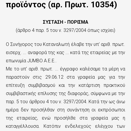
n
προϊόντος (αρ. Πρωτ. 10354)
t
e
ΣΥΣΤΑΣΗ - ΠΟΡΙΣΜΑ
(άρθρο 4 παρ. 5 του ν. 3297/2004 όπως ισχύει)
n
t
Ο Συνήγορος του Καταναλωτή έλαβε την υπ' αριθ. πρωτ.
εισερχ. ... αναφορά της κας ... κατά της εταιρείας με την
επωνυμία JUMBO Α.Ε.Ε..
Με το υπ’ αριθ. πρωτ. ... έγγραφο καλέσαμε τα μέρη να
παραστούν στις 29.06.12 στα γραφεία μας για την
επίτευξη συμβιβασμού και την κατάρτιση πρακτικού
συμβιβαστικής επίλυσης της διαφοράς, σύμφωνα με την
παρ. 5 του άρθρου 4 του ν. 3297/2004. Κατά την ως άνω
ημέρα δεν προσήλθαν στη συνάντηση οι εκπρόσωποι
της εταιρείας, ενώ προσήλθε στα γραφεία μας η
καταγγέλλουσα. Κατόπιν ενδελεχούς ελέγχου των