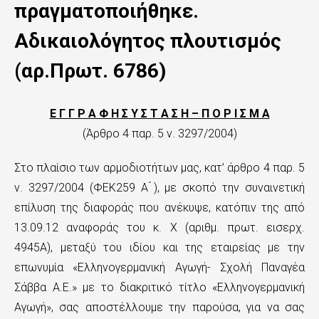
n
πραγματοποιήθηκε.
t
Αδικαιολόγητος πλουτισμός
e
(αρ.Πρωτ. 6786)
n
t
Ε Γ Γ Ρ Α Φ Η Σ Υ Σ Τ Α Σ Η – Π Ο Ρ Ι Σ Μ Α
(Άρθρο 4 παρ. 5 ν. 3297/2004)
Στο πλαίσιο των αρμοδιοτήτων μας, κατ’ άρθρο 4 παρ. 5
ν. 3297/2004 (ΦΕΚ259 Α ́), με σκοπό την συναινετική
επίλυση της διαφοράς που ανέκυψε, κατόπιν της από
13.09.12 αναφοράς του κ. Χ (αριθμ. πρωτ. εισερχ.
4945Α), μεταξύ του ιδίου και της εταιρείας με την
επωνυμία «Ελληνογερμανική Αγωγή- Σχολή Παναγέα
Σάββα Α.Ε.» με το διακριτικό τίτλο «Ελληνογερμανική
Αγωγή», σας αποστέλλουμε την παρούσα, για να σας