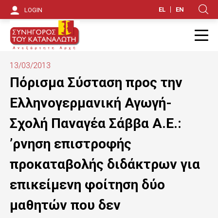
S
EL
EN
LOGIN
Κ
k
i
Π
p
13/03/2013
t
Πόρισμα Σύσταση προς την
o
Ελληνογερμανική Αγωγή-
m
Σχολή Παναγέα Σάββα Α.Ε.:
a
’ρνηση επιστροφής
i
προκαταβολής διδάκτρων για
n
επικείμενη φοίτηση δύο
c
o
μαθητών που δεν