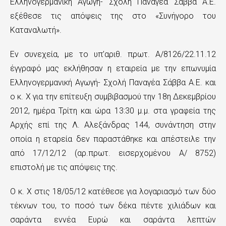
Ελληνογερμανική Αγωγή- Σχολή Παναγέα Σάββα Α.Ε.
εξέθεσε τις απόψεις της στο «Συνήγορο του
Καταναλωτή».
Εν συνεχεία, με το υπ’αριθ. πρωτ. Α/8126/22.11.12
έγγραφό μας εκλήθησαν η εταιρεία με την επωνυμία
Ελληνογερμανική Αγωγή- Σχολή Παναγέα Σάββα Α.Ε. και
ο κ. Χ για την επίτευξη συμβιβασμού την 18η Δεκεμβρίου
2012, ημέρα Τρίτη και ώρα 13:30 μ.μ. στα γραφεία της
Αρχής επί της Λ. Αλεξάνδρας 144, συνάντηση στην
οποία η εταρεία δεν παραστάθηκε και απέστειλε την
από 17/12/12 (αρ.πρωτ. εισερχομένου Α/ 8752)
επιστολή με τις απόψεις της.
Ο κ. Χ στις 18/05/12 κατέθεσε για λογαριασμό των δύο
τέκνων του, το ποσό των δέκα πέντε χιλιάδων και
σαράντα εννέα Ευρώ και σαράντα λεπτών