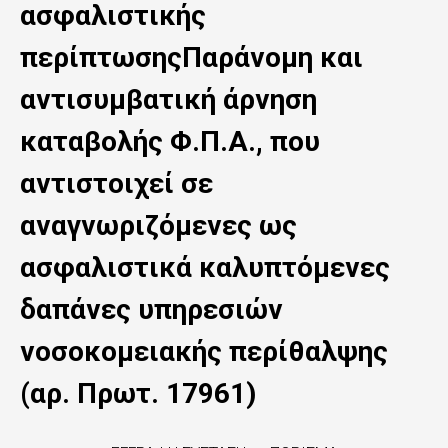
n
ασφαλιστικής
t
περίπτωσηςΠαράνομη και
e
αντισυμβατική άρνηση
n
καταβολής Φ.Π.Α., που
t
αντιστοιχεί σε
αναγνωριζόμενες ως
ασφαλιστικά καλυπτόμενες
δαπάνες υπηρεσιών
νοσοκομειακής περίθαλψης
(αρ. Πρωτ. 17961)