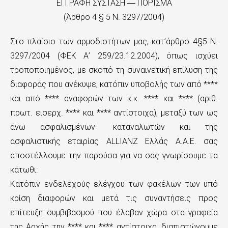
ΕΓΓΡΑΦΗ ΣΥΣΤΑΣΗ ― ΠΟΡΙΣΜΑ
(Άρθρο 4 § 5 Ν. 3297/2004)
Στο πλαίσιο των αρμοδιοτήτων μας, κατ’άρθρο 4§5 Ν.
3297/2004 (ΦΕΚ Α’ 259/23.12.2004), όπως ισχύει
τροποποιημένος, με σκοπό τη συναινετική επίλυση της
διαφοράς που ανέκυψε, κατόπιν υποβολής των από ****
και από **** αναφορών των κ.κ. **** και **** (αριθ.
πρωτ. εισερχ. **** και **** αντίστοιχα), μεταξύ των ως
άνω ασφαλισμένων- καταναλωτών και της
ασφαλιστικής εταιρίας ALLIANZ Ελλάς Α.Α.Ε. σας
αποστέλλουμε την παρούσα για να σας γνωρίσουμε τα
κάτωθι:
Κατόπιν ενδελεχούς ελέγχου των φακέλων των υπό
κρίση διαφορών και μετά τις συναντήσεις προς
επίτευξη συμβιβασμού που έλαβαν χώρα στα γραφεία
της Αρχής την **** και **** αντίστοιχα, διαπιστώνουμε