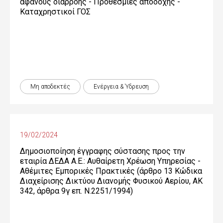
αφανούς διαρροής - Προθεσμίες αποδοχής -
Καταχρηστικοί ΓΟΣ
Μη αποδεκτές
Ενέργεια & Ύδρευση
19/02/2024
Δημοσιοποίηση έγγραφης σύστασης προς την
εταιρία ΔΕΔΑ Α.Ε.: Αυθαίρετη Χρέωση Υπηρεσίας -
Αθέμιτες Εμπορικές Πρακτικές (άρθρο 13 Κώδικα
Διαχείρισης Δικτύου Διανομής Φυσικού Αερίου, ΑΚ
342, άρθρα 9γ επ. Ν.2251/1994)