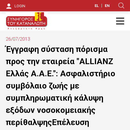
S
EL
EN
LOGIN
Κ
k
i
Π
p
26/07/2013
t
Έγγραφη σύσταση πόρισμα
o
προς την εταιρεία "ALLIANZ
m
Ελλάς Α.Α.Ε.": Ασφαλιστήριο
a
συμβόλαιο ζωής με
i
συμπληρωματική κάλυψη
n
εξόδων νοσοκομειακής
c
o
περίθαλψηςΕπέλευση