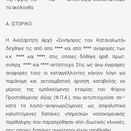
τα ακόλουθα:
Α. ΙΣΤΟΡΙΚΟ
Η Ανεξάρτητη Αρχή «Συνήγορος του Καταναλωτή»
δέχθηκε τις από από **** και από **** αναφορές των
κ.κ. **** και ****, στις οποίες δόθηκε αριθ. πρωτ.
εισερχ. **** και **** αντίστοιχα. Στις ως άνω έγγραφες
αναφορές τους οι καταγγέλλοντες κάνουν λόγο για
παράνομη και αντισυμβατική άρνηση καταβολής εκ
μέρους της εμπλεκόμενης εταιρίας του Φόρου
Προστιθέμενης Αξίας (Φ.Π.Α.), που αντιστοιχούσε σε—
κατά τα λοιπά—αναγνωριζόμενες ως ασφαλιστικά
καλυπτόμενες δαπάνες υπηρεσιών νοσοκομειακής
περίθαλψης που παρασχέθηκαν από ιδιωτικές κλινικές,
στις οποίες δαπάνες αμφότεροι είχαν υποβληθεί.